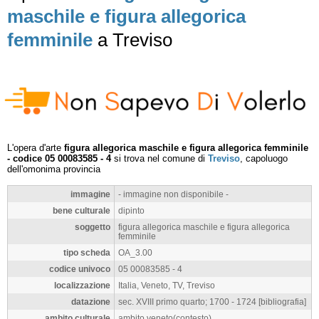
maschile e figura allegorica
femminile
a Treviso
L'opera d'arte
figura allegorica maschile e figura allegorica femminile
- codice 05 00083585 - 4
si trova nel comune di
Treviso
, capoluogo
dell'omonima provincia
immagine
- immagine non disponibile -
bene culturale
dipinto
soggetto
figura allegorica maschile e figura allegorica
femminile
tipo scheda
OA_3.00
codice univoco
05 00083585 - 4
localizzazione
Italia, Veneto, TV, Treviso
datazione
sec. XVIII primo quarto; 1700 - 1724 [bibliografia]
ambito culturale
ambito veneto(contesto)