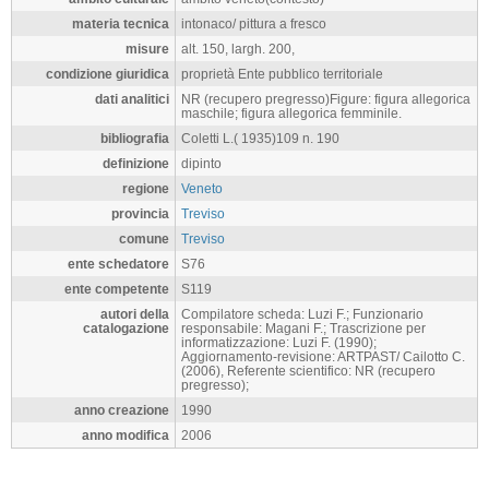
materia tecnica
intonaco/ pittura a fresco
misure
alt. 150, largh. 200,
condizione giuridica
proprietà Ente pubblico territoriale
dati analitici
NR (recupero pregresso)Figure: figura allegorica
maschile; figura allegorica femminile.
bibliografia
Coletti L.( 1935)109 n. 190
definizione
dipinto
regione
Veneto
provincia
Treviso
comune
Treviso
ente schedatore
S76
ente competente
S119
autori della
Compilatore scheda: Luzi F.; Funzionario
catalogazione
responsabile: Magani F.; Trascrizione per
informatizzazione: Luzi F. (1990);
Aggiornamento-revisione: ARTPAST/ Cailotto C.
(2006), Referente scientifico: NR (recupero
pregresso);
anno creazione
1990
anno modifica
2006