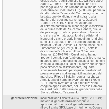
ecclesiastica, oggi illeggibile (1992). Falcidia G.,
Sapori G. (1987), attribuiscono la serie dei
paesaggi, alla scuola romana della fine del sec.
XVII-inizio del XVIII. Rossi G. (2008) nel pannello
didattico della Camera del Cardinale, conferma
la datazione dei dipinti che si ispirano alla
maniera del paesaggista romano, Gaspard
Dughet (1615-1675) che aveva portato
all'estrema potenzialità, il paesaggio classicista
della prima metà del Seicento. Genere, quello
del paesaggio, molto apprezzato e richiesto e
che si era affermato accanto alle tradizionali
iconografie sacre proprio in quegli anni. I dipinti
sono stati eseguiti in gran parte da due inediti
pittori di Città di Castello, Giuseppe Matteucci e
Luc' Antonio Angelucci (1683-1733) sotto la
direzione dell'architetto pittore G. Ventura
Borghesi (1640-1708). Questi artisti hanno
frequenti contatti con l'ambiente artistico romano,
in particolare l'Angelucci ha abitato a Roma nelle
case della famiglia Bufalini. La datazione seppur
poco circoscritta stilisticamente, inquadra
storicamente l'evento per il quale questi dipinti
possano essere stati eseguiti, il matrimonio del
marchese Filippo I Bufalini, con la marchesa
Anna Maria di Sorbello avvenuto fra il 1700 e il
1701. Ipotesi avvalorata dalla realizzazione
eseguita appositamente, per la stessa Camera
del Cardinale, della serie dei grandi ovali delle
Storie dell'Antico Testamento.
georeferenziazione
localizzazione fisica: x: 43.54960; y: 12.17649;
metodo di georeferenziazione: punto
approssimato; tecnica di georeferenziazione:
rilievo tramite GPS; base di riferimento: Google