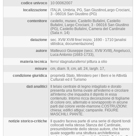
codice univoco
10 00062007
localizzazione
ITALIA, Umbria, PG, San GiustinoLargo Crociani,
3 - 06016 San Giustino (PG)
contenitore
castello, museo, Castello Bufalini, Castello
Bufalini, Largo Crociani, 3 - 06016 San Giustino
(PG), Castello Bufalini, Camera del Cardinale
(Sala n. 14)
datazione
sec. XVII/ XVIII fine/ inizio; 1690 - 1710 [analisi
stilistica; documentazione]
autore
Matteucci Giuseppe (secc. XVII/ XVIII), Angelucci,
Luca Antonio (1683-1733),
materia tecnica
ferro/ stagnaturaferro/ pittura a olio
misure
cm, diam. 9, cm, alt. 24, largh. 17,
condizione giuridica
proprietà Stato, Ministero per i Beni e le Attività
Culturali ed il Turismo
dati analitici
Il telaio centrale di legno intagliato e dorato
presenta una forma ovale all'esterno e circolare
all'interno che inquadra il dipinto in essa
contenuto. Intorno ricca decorazione di fogliame
di colore oro, alternato e sovrapposto in alcune
parti dal colore verde-marrone.COSTRUZIONI:
chiesa; edifici attigui; campanile. FIGURE
MASCHILI. PIANTE.
notizie storico-critiche
Il quadro faceva parte di una serie di dipinti tondi
collocati nella stessa Stanza del Cardinale,
presumibilmente dello stesso autore, che hanno
quale soggetto una struttura architettonica