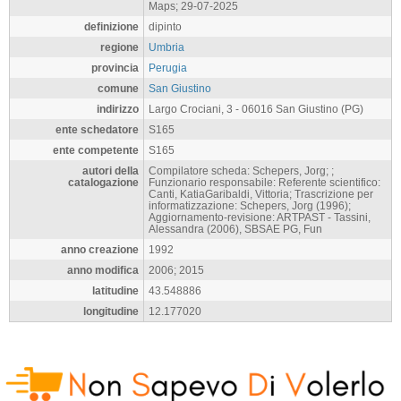
Maps; 29-07-2025
definizione
dipinto
regione
Umbria
provincia
Perugia
comune
San Giustino
indirizzo
Largo Crociani, 3 - 06016 San Giustino (PG)
ente schedatore
S165
ente competente
S165
autori della
Compilatore scheda: Schepers, Jorg; ;
catalogazione
Funzionario responsabile: Referente scientifico:
Canti, KatiaGaribaldi, Vittoria; Trascrizione per
informatizzazione: Schepers, Jorg (1996);
Aggiornamento-revisione: ARTPAST - Tassini,
Alessandra (2006), SBSAE PG, Fun
anno creazione
1992
anno modifica
2006; 2015
latitudine
43.548886
longitudine
12.177020