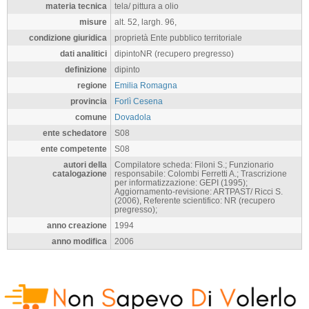
materia tecnica
tela/ pittura a olio
misure
alt. 52, largh. 96,
condizione giuridica
proprietà Ente pubblico territoriale
dati analitici
dipintoNR (recupero pregresso)
definizione
dipinto
regione
Emilia Romagna
provincia
Forlì Cesena
comune
Dovadola
ente schedatore
S08
ente competente
S08
autori della
Compilatore scheda: Filoni S.; Funzionario
catalogazione
responsabile: Colombi Ferretti A.; Trascrizione
per informatizzazione: GEPI (1995);
Aggiornamento-revisione: ARTPAST/ Ricci S.
(2006), Referente scientifico: NR (recupero
pregresso);
anno creazione
1994
anno modifica
2006