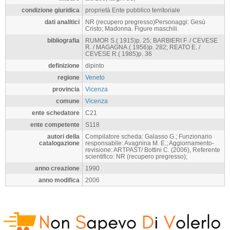
condizione giuridica
proprietà Ente pubblico territoriale
dati analitici
NR (recupero pregresso)Personaggi: Gesù
Cristo; Madonna. Figure maschili.
bibliografia
RUMOR S.( 1915)p. 25; BARBIERI F. / CEVESE
R. / MAGAGNA.( 1956)p. 282; REATO E. /
CEVESE R.( 1985)p. 36
definizione
dipinto
regione
Veneto
provincia
Vicenza
comune
Vicenza
ente schedatore
C21
ente competente
S118
autori della
Compilatore scheda: Galasso G.; Funzionario
catalogazione
responsabile: Avagnina M. E.; Aggiornamento-
revisione: ARTPAST/ Bottini C. (2006), Referente
scientifico: NR (recupero pregresso);
anno creazione
1990
anno modifica
2006