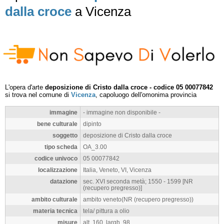
dalla croce
a Vicenza
L'opera d'arte
deposizione di Cristo dalla croce - codice 05 00077842
si trova nel comune di
Vicenza
, capoluogo dell'omonima provincia
immagine
- immagine non disponibile -
bene culturale
dipinto
soggetto
deposizione di Cristo dalla croce
tipo scheda
OA_3.00
codice univoco
05 00077842
localizzazione
Italia, Veneto, VI, Vicenza
datazione
sec. XVI seconda metà; 1550 - 1599 [NR
(recupero pregresso)]
ambito culturale
ambito veneto(NR (recupero pregresso))
materia tecnica
tela/ pittura a olio
misure
alt. 160, largh. 98,