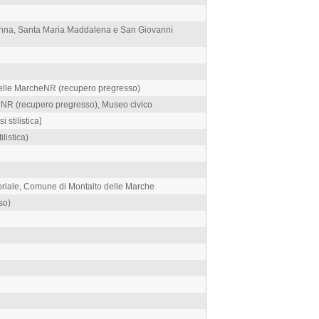
donna, Santa Maria Maddalena e San Giovanni
 delle MarcheNR (recupero pregresso)
NR (recupero pregresso), Museo civico
i stilistica]
listica)
toriale, Comune di Montalto delle Marche
so)