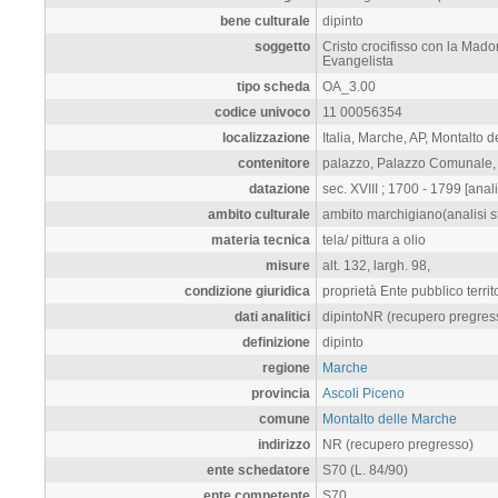
bene culturale
dipinto
soggetto
Cristo crocifisso con la Ma
Evangelista
tipo scheda
OA_3.00
codice univoco
11 00056354
localizzazione
Italia, Marche, AP, Montalto
contenitore
palazzo, Palazzo Comunale, 
datazione
sec. XVIII ; 1700 - 1799 [analis
ambito culturale
ambito marchigiano(analisi sti
materia tecnica
tela/ pittura a olio
misure
alt. 132, largh. 98,
condizione giuridica
proprietà Ente pubblico terri
dati analitici
dipintoNR (recupero pregres
definizione
dipinto
regione
Marche
provincia
Ascoli Piceno
comune
Montalto delle Marche
indirizzo
NR (recupero pregresso)
ente schedatore
S70 (L. 84/90)
ente competente
S70