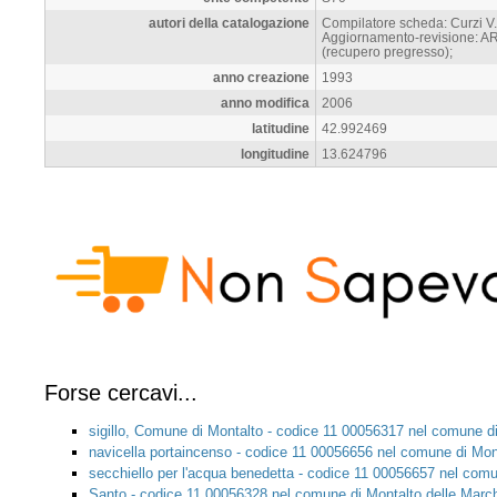
autori della catalogazione
Compilatore scheda: Curzi V.
Aggiornamento-revisione: ART
(recupero pregresso);
anno creazione
1993
anno modifica
2006
latitudine
42.992469
longitudine
13.624796
Forse cercavi...
sigillo, Comune di Montalto - codice 11 00056317 nel comune d
navicella portaincenso - codice 11 00056656 nel comune di Mon
secchiello per l'acqua benedetta - codice 11 00056657 nel com
Santo - codice 11 00056328 nel comune di Montalto delle Marc