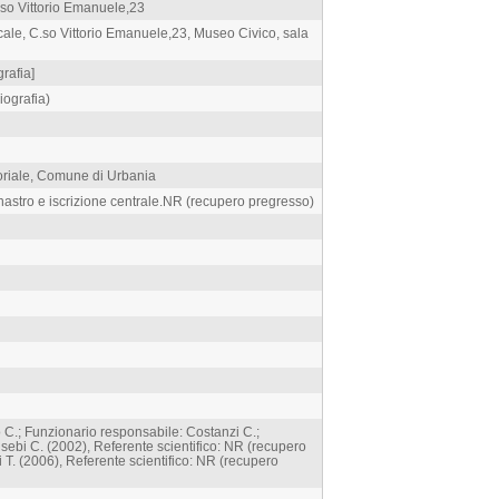
.so Vittorio Emanuele,23
ale, C.so Vittorio Emanuele,23, Museo Civico, sala
grafia]
iografia)
toriale, Comune di Urbania
nastro e iscrizione centrale.NR (recupero pregresso)
 C.; Funzionario responsabile: Costanzi C.;
ebi C. (2002), Referente scientifico: NR (recupero
T. (2006), Referente scientifico: NR (recupero