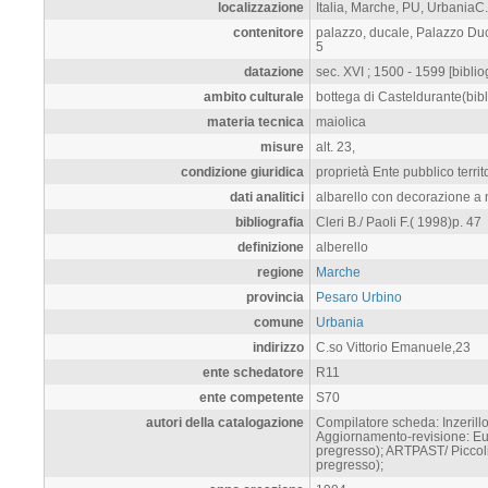
localizzazione
Italia, Marche, PU, UrbaniaC
contenitore
palazzo, ducale, Palazzo Duc
5
datazione
sec. XVI ; 1500 - 1599 [biblio
ambito culturale
bottega di Casteldurante(bibl
materia tecnica
maiolica
misure
alt. 23,
condizione giuridica
proprietà Ente pubblico terri
dati analitici
albarello con decorazione a 
bibliografia
Cleri B./ Paoli F.( 1998)p. 47
definizione
alberello
regione
Marche
provincia
Pesaro Urbino
comune
Urbania
indirizzo
C.so Vittorio Emanuele,23
ente schedatore
R11
ente competente
S70
autori della catalogazione
Compilatore scheda: Inzerillo
Aggiornamento-revisione: Eus
pregresso); ARTPAST/ Piccoli 
pregresso);