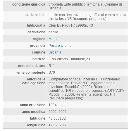
condizione giuridica
proprietà Ente pubblico territoriale, Comune di
Urbania
dati analitici
bacile con decorazione a graffito al centro e sulla
stretta tesa.NR (recupero pregresso)
bibliografia
Cleri B./ Paoli F.( 1998)p. 43
definizione
bacile
regione
Marche
provincia
Pesaro Urbino
comune
Urbania
indirizzo
C.so Vittorio Emanuele,23
ente schedatore
R11
ente competente
S70
autori della
Compilatore scheda: Inzerillo C.; Funzionario
catalogazione
responsabile: Costanzi C.; Aggiornamento-
revisione: Eusebi C. (2002), Referente
scientifico: NR (recupero pregresso); ARTPAST/
Piccoli T. (2006), Referente scientifico: NR
(recupero pregresso);
anno creazione
1994
anno modifica
2002; 2006
latitudine
43.668132
longitudine
12.523235