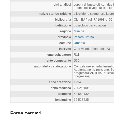
dati analitici
coppia di bussolotti con due 
geometrici e vegetali con lu
notizie storico-critiche
L'iscrizione suggerisce la pr
bibliografia
Cleri B./ Paoli F.( 1998)p. 59
definizione
bussolotto per votazioni
regione
Marche
provincia
Pesaro Urbino
comune
Urbania
indirizzo
C.so Vittorio Emanuele,23
ente schedatore
R11
ente competente
S70
autori della catalogazione
Compilatore scheda: Inzerillo
Aggiornamento-revisione: Eus
pregresso); ARTPAST/ Piccoli 
pregresso);
anno creazione
1994
anno modifica
2002; 2006
latitudine
43.668132
longitudine
12.523235
Forse cercavi...