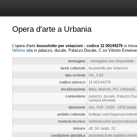
Opera d'arte a Urbania
L'opera d'arte
bussolotto per votazioni - codice 11 00144276
si trov
Urbino
sita in palazzo, ducale, Palazzo Ducale, C.so Vittorio Emanue
immagine
- immagine non disponibile -
bene culturale
bussolotto per votazioni
tipo scheda
OA_3.00
codice univoco
11 00144276
localizzazione
Italia, Marche, PU, UrbaniaC
contenitore
palazzo, ducale, Palazzo Duc
camera blindata
datazione
sec. XVII ; 1630 - 1630 [data]
ambito culturale
bottega marchigiana(contest
materia tecnica
cartonecuoio/ punzonaturaca
misure
alt. 34, largh. 32,
condizione giuridica
proprietà Ente pubblico terri