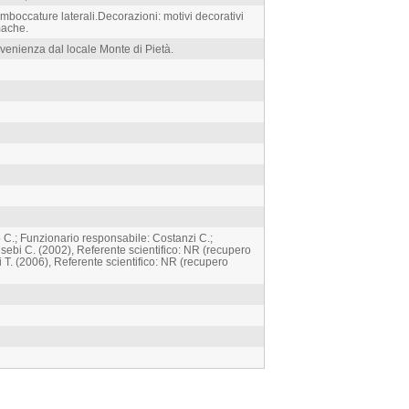
imboccature laterali.Decorazioni: motivi decorativi
mache.
ovenienza dal locale Monte di Pietà.
 C.; Funzionario responsabile: Costanzi C.;
ebi C. (2002), Referente scientifico: NR (recupero
T. (2006), Referente scientifico: NR (recupero