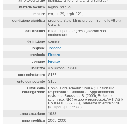
ambito culturale
manifattura fiorentina(analisi stilistica)
materia tecnica
legno/ intaglio
misure
cm, alt. 39, largh. 121,
condizione giuridica
proprietà Stato, Ministero per i Beni e le Attività
Culturali
dati analitici
NR (recupero pregresso)Decorazioni:
modanature.
definizione
cornice
regione
Toscana
provincia
Firenze
comune
Firenze
indirizzo
via Ricasoli, 58/60
ente schedatore
S156
ente competente
S156
autori della
Compilatore scheda: Civai A.; Funzionario
catalogazione
responsabile: Damiani G.; Aggiornamento-
revisione: Rousseau B. (2005), Referente
scientifico: NR (recupero pregresso); ARTPAST/
Rousseau B. (2006), Referente scientifico: NR
(recupero pregresso);
anno creazione
1988
anno modifica
2005; 2006