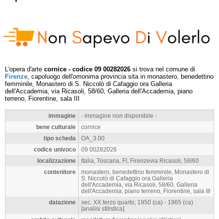
L'opera d'arte
cornice - codice 09 00282026
si trova nel comune di
Firenze
, capoluogo dell'omonima provincia sita in monastero, benedettino
femminile, Monastero di S. Niccolò di Cafaggio ora Galleria
dell'Accademia, via Ricasoli, 58/60, Galleria dell'Accademia, piano
terreno, Fiorentine, sala III
immagine
- immagine non disponibile -
bene culturale
cornice
tipo scheda
OA_3.00
codice univoco
09 00282026
localizzazione
Italia, Toscana, FI, Firenzevia Ricasoli, 58/60
contenitore
monastero, benedettino femminile, Monastero di
S. Niccolò di Cafaggio ora Galleria
dell'Accademia, via Ricasoli, 58/60, Galleria
dell'Accademia, piano terreno, Fiorentine, sala III
datazione
sec. XX terzo quarto; 1950 (ca) - 1965 (ca)
[analisi stilistica]