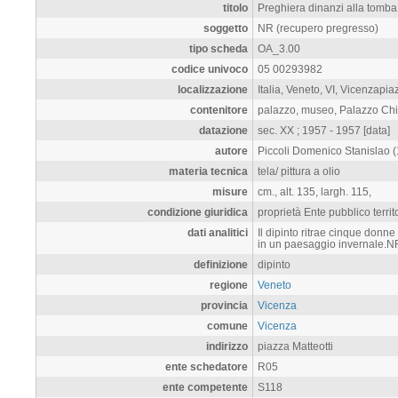
titolo
Preghiera dinanzi alla tomba
soggetto
NR (recupero pregresso)
tipo scheda
OA_3.00
codice univoco
05 00293982
localizzazione
Italia, Veneto, VI, Vicenzapia
contenitore
palazzo, museo, Palazzo Chier
datazione
sec. XX ; 1957 - 1957 [data]
autore
Piccoli Domenico Stanislao (
materia tecnica
tela/ pittura a olio
misure
cm., alt. 135, largh. 115,
condizione giuridica
proprietà Ente pubblico terri
dati analitici
Il dipinto ritrae cinque donne
in un paesaggio invernale.N
definizione
dipinto
regione
Veneto
provincia
Vicenza
comune
Vicenza
indirizzo
piazza Matteotti
ente schedatore
R05
ente competente
S118