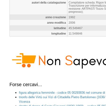
autori della catalogazione
Compilatore scheda: Rigon M.
Trascrizione per informatiz
revisione: ARTPAST/ Tozzo S.
pregresso);
anno creazione
1992
anno modifica
2006
latitudine
45.549467
longitudine
11.549846
Forse cercavi...
figura allegorica femminile - codice 05 00293836 nel comune di
trionfo delle Virtù sui Vizi di Cittadella Pietro Bartolomeo (16
Vicenza