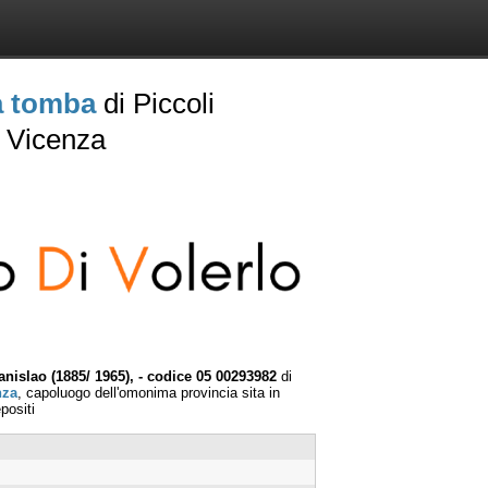
la tomba
di Piccoli
a Vicenza
nislao (1885/ 1965), - codice 05 00293982
di
nza
, capoluogo dell'omonima provincia sita in
positi