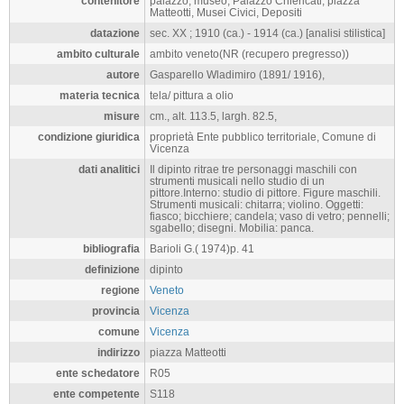
contenitore
palazzo, museo, Palazzo Chiericati, piazza
Matteotti, Musei Civici, Depositi
datazione
sec. XX ; 1910 (ca.) - 1914 (ca.) [analisi stilistica]
ambito culturale
ambito veneto(NR (recupero pregresso))
autore
Gasparello Wladimiro (1891/ 1916),
materia tecnica
tela/ pittura a olio
misure
cm., alt. 113.5, largh. 82.5,
condizione giuridica
proprietà Ente pubblico territoriale, Comune di
Vicenza
dati analitici
Il dipinto ritrae tre personaggi maschili con
strumenti musicali nello studio di un
pittore.Interno: studio di pittore. Figure maschili.
Strumenti musicali: chitarra; violino. Oggetti:
fiasco; bicchiere; candela; vaso di vetro; pennelli;
sgabello; disegni. Mobilia: panca.
bibliografia
Barioli G.( 1974)p. 41
definizione
dipinto
regione
Veneto
provincia
Vicenza
comune
Vicenza
indirizzo
piazza Matteotti
ente schedatore
R05
ente competente
S118