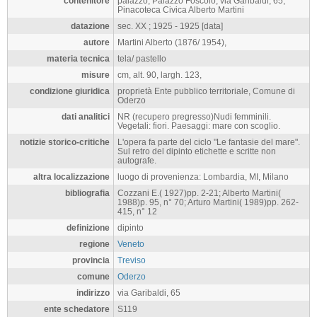
contenitore
palazzo, Palazzo Foscolo, via Garibaldi, 65,
Pinacoteca Civica Alberto Martini
datazione
sec. XX ; 1925 - 1925 [data]
autore
Martini Alberto (1876/ 1954),
materia tecnica
tela/ pastello
misure
cm, alt. 90, largh. 123,
condizione giuridica
proprietà Ente pubblico territoriale, Comune di
Oderzo
dati analitici
NR (recupero pregresso)Nudi femminili.
Vegetali: fiori. Paesaggi: mare con scoglio.
notizie storico-critiche
L'opera fa parte del ciclo "Le fantasie del mare".
Sul retro del dipinto etichette e scritte non
autografe.
altra localizzazione
luogo di provenienza: Lombardia, MI, Milano
bibliografia
Cozzani E.( 1927)pp. 2-21; Alberto Martini(
1988)p. 95, n° 70; Arturo Martini( 1989)pp. 262-
415, n° 12
definizione
dipinto
regione
Veneto
provincia
Treviso
comune
Oderzo
indirizzo
via Garibaldi, 65
ente schedatore
S119