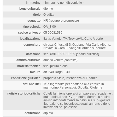
L'opera d'arte
Giuditta - codice 05 00081536
si trova nel comune di
Treviso
, capoluogo dell'omonima provincia sita in chiesa, Chiesa di S.
Gaetano, Via Carlo Alberto, Navata, a Cornu Evangelii, ordine superiore.
immagine
- immagine non disponibile -
bene culturale
dipinto
titolo
Giuditta
soggetto
NR (recupero pregresso)
tipo scheda
OA_3.00
codice univoco
05 00081536
localizzazione
Italia, Veneto, TV, TrevisoVia Carlo Alberto
contenitore
chiesa, Chiesa di S. Gaetano, Via Carlo Alberto,
Navata, a Cornu Evangelii, ordine superiore.
datazione
sec. XVII ; 1600 - 1699 [analisi stilistica]
ambito culturale
ambito veneto(contesto)