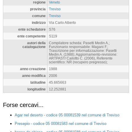
materia tecnica
tela/ pittura a olio
misure
alt. 240, largh. 130,
condizione giuridica
proprietà Stato, Intendenza di Finanza
dati analitici
Tela ingrandita per adattarla alla cornice in
marmorino.Personaggi: Giuditta; Oloferne.
notizie storico-critiche
Coletti la ritiene opera di un paolesco, scadente ,
datandola al sec. XVII, mentre Muraro, a nostro
avviso infondatamente la definisce sug- gestiva
figurazione settecentesca quasi annuncio delle
invenzioni tie- polesche .
definizione
dipinto
regione
Veneto
provincia
Treviso
comune
Treviso
indirizzo
Via Carlo Alberto
ente schedatore
S76
ente competente
S119
autori della
Compilatore scheda: Pasetti Medin A.;
catalogazione
Funzionario responsabile: Magani F.;
Trascrizione per informatizzazione: Pasetti
Medin A. (1988); Aggiornamento-revisione:
ARTPAST/ Cailotto C. (2006), Referente
scientifico: NR (recupero pregresso);
anno creazione
1988