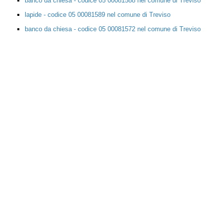
anno modifica
2006
latitudine
45.665663
longitudine
12.252881
Forse cercavi...
Agar nel deserto - codice 05 00081539 nel comune di Treviso
Presepio - codice 05 00081583 nel comune di Treviso
banco da chiesa - codice 05 00081588 nel comune di Treviso
lapide - codice 05 00081589 nel comune di Treviso
banco da chiesa - codice 05 00081572 nel comune di Treviso