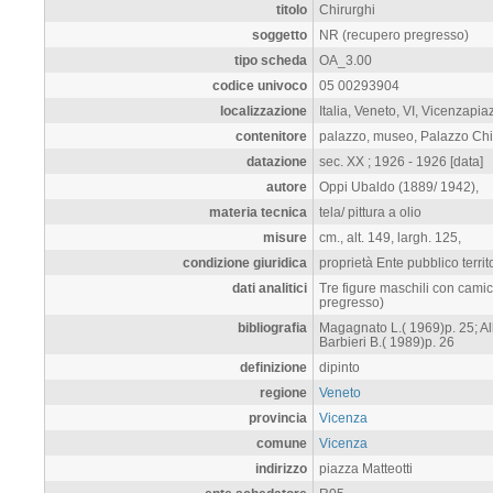
titolo
Chirurghi
soggetto
NR (recupero pregresso)
tipo scheda
OA_3.00
codice univoco
05 00293904
localizzazione
Italia, Veneto, VI, Vicenzapia
contenitore
palazzo, museo, Palazzo Chier
datazione
sec. XX ; 1926 - 1926 [data]
autore
Oppi Ubaldo (1889/ 1942),
materia tecnica
tela/ pittura a olio
misure
cm., alt. 149, largh. 125,
condizione giuridica
proprietà Ente pubblico terri
dati analitici
Tre figure maschili con cami
pregresso)
bibliografia
Magagnato L.( 1969)p. 25; A
Barbieri B.( 1989)p. 26
definizione
dipinto
regione
Veneto
provincia
Vicenza
comune
Vicenza
indirizzo
piazza Matteotti