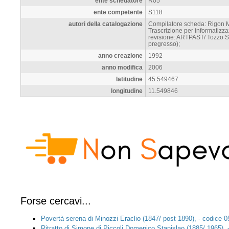
ente schedatore
R05
ente competente
S118
autori della catalogazione
Compilatore scheda: Rigon M.
Trascrizione per informatiz
revisione: ARTPAST/ Tozzo S.
pregresso);
anno creazione
1992
anno modifica
2006
latitudine
45.549467
longitudine
11.549846
Forse cercavi...
Povertà serena di Minozzi Eraclio (1847/ post 1890), - codice
Ritratto di Simone di Piccoli Domenico Stanislao (1885/ 1965)