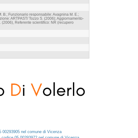
 B.; Funzionario responsabile: Avagnina M. E.;
zazione: ARTPAST/ Tozzo S. (2006); Aggiornamento-
 (2006), Referente scientifico: NR (recupero
 05 00293905 nel comune di Vicenza
, - codice 05 00293972 nel comune di Vicenza