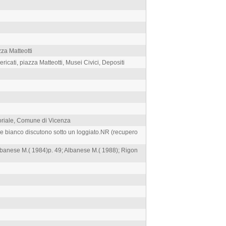
zza Matteotti
icati, piazza Matteotti, Musei Civici, Depositi
toriale, Comune di Vicenza
ce bianco discutono sotto un loggiato.NR (recupero
lbanese M.( 1984)p. 49; Albanese M.( 1988); Rigon