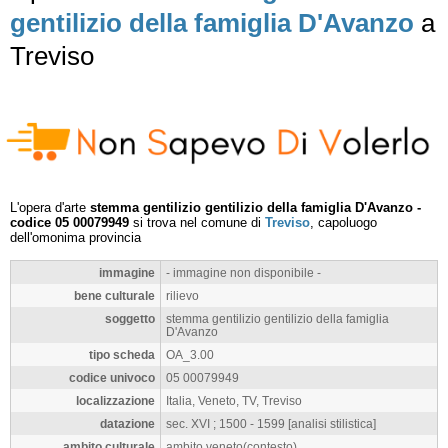
gentilizio della famiglia D'Avanzo
a
Treviso
L'opera d'arte
stemma gentilizio gentilizio della famiglia D'Avanzo -
codice 05 00079949
si trova nel comune di
Treviso
, capoluogo
dell'omonima provincia
immagine
- immagine non disponibile -
bene culturale
rilievo
soggetto
stemma gentilizio gentilizio della famiglia
D'Avanzo
tipo scheda
OA_3.00
codice univoco
05 00079949
localizzazione
Italia, Veneto, TV, Treviso
datazione
sec. XVI ; 1500 - 1599 [analisi stilistica]
ambito culturale
ambito veneto(contesto)