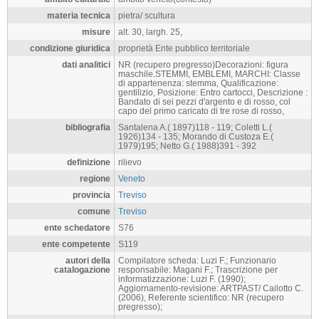
materia tecnica
pietra/ scultura
misure
alt. 30, largh. 25,
condizione giuridica
proprietà Ente pubblico territoriale
dati analitici
NR (recupero pregresso)Decorazioni: figura
maschile.STEMMI, EMBLEMI, MARCHI: Classe
di appartenenza: stemma, Qualificazione:
gentilizio, Posizione: Entro cartocci, Descrizione :
Bandato di sei pezzi d'argento e di rosso, col
capo del primo caricato di tre rose di rosso,
bibliografia
Santalena A.( 1897)118 - 119; Coletti L.(
1926)134 - 135; Morando di Custoza E.(
1979)195; Netto G.( 1988)391 - 392
definizione
rilievo
regione
Veneto
provincia
Treviso
comune
Treviso
ente schedatore
S76
ente competente
S119
autori della
Compilatore scheda: Luzi F.; Funzionario
catalogazione
responsabile: Magani F.; Trascrizione per
informatizzazione: Luzi F. (1990);
Aggiornamento-revisione: ARTPAST/ Cailotto C.
(2006), Referente scientifico: NR (recupero
pregresso);