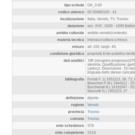
tipo scheda
OA_3.00
codice univoco
05 00080165 - 41
localizzazione
Italia, Veneto, TV, Treviso
datazione
sec. XVII ; 1600 - 1699 [biblio
ambito culturale
ambito veneto(contesto)
materia tecnica
intonaco/ pittura a fresco
misure
alt. 100, largh. 40,
condizione giuridica
proprietà Ente pubblico territ
dati analitici
.NR (recupero pregresso)S
stemma, Qualificazione: gentil
cartocci, Descrizione : Di ros
linguata dello stesso caricata
bibliografia
Forlati F. 1( 1952)23, 36, 71; 
Bianchini P. M.( 1944)21 - 2
Burchielati B.( 1616)547 - 551
Mazzotti G.( 1952)23, 27
definizione
dipinto
regione
Veneto
provincia
Treviso
comune
Treviso
ente schedatore
S76
ente competente
S119