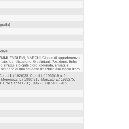
grafia]
oriale
TEMMI, EMBLEMI, MARCHI: Classe di appartenenza:
izio, Identificazione: Giustiniani, Posizione: Entro
so all'aquila bicpite d'oro, coronata, armata e
 nel petto di uno scudetto d'azzurro alla fascia d'oro.,
Coletti L.( 1926)38; Coletti L.( 1935)19 n. 9;
5; Menegazzi L.( 1980)315; Manzato E.( 1982)75;
; Crollalanza G.B.( 1886 - 188)I / 488 - 489;