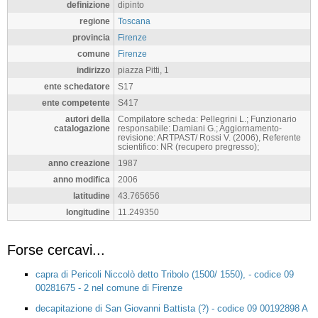
definizione
dipinto
regione
Toscana
provincia
Firenze
comune
Firenze
indirizzo
piazza Pitti, 1
ente schedatore
S17
ente competente
S417
autori della
Compilatore scheda: Pellegrini L.; Funzionario
catalogazione
responsabile: Damiani G.; Aggiornamento-
revisione: ARTPAST/ Rossi V. (2006), Referente
scientifico: NR (recupero pregresso);
anno creazione
1987
anno modifica
2006
latitudine
43.765656
longitudine
11.249350
Forse cercavi...
capra di Pericoli Niccolò detto Tribolo (1500/ 1550), - codice 09
00281675 - 2 nel comune di Firenze
decapitazione di San Giovanni Battista (?) - codice 09 00192898 A