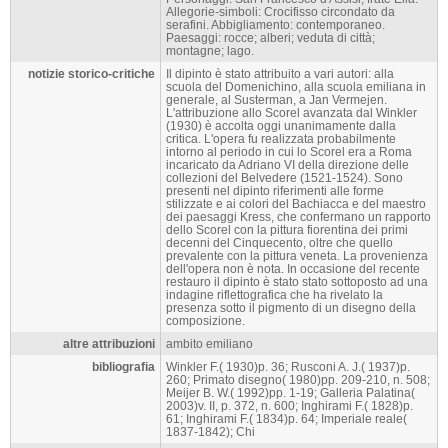
Allegorie-simboli: Crocifisso circondato da
serafini. Abbigliamento: contemporaneo.
Paesaggi: rocce; alberi; veduta di città;
montagne; lago.
notizie storico-critiche
Il dipinto è stato attribuito a vari autori: alla
scuola del Domenichino, alla scuola emiliana in
generale, al Susterman, a Jan Vermejen.
L'attribuzione allo Scorel avanzata dal Winkler
(1930) è accolta oggi unanimamente dalla
critica. L'opera fu realizzata probabilmente
intorno al periodo in cui lo Scorel era a Roma
incaricato da Adriano VI della direzione delle
collezioni del Belvedere (1521-1524). Sono
presenti nel dipinto riferimenti alle forme
stilizzate e ai colori del Bachiacca e del maestro
dei paesaggi Kress, che confermano un rapporto
dello Scorel con la pittura fiorentina dei primi
decenni del Cinquecento, oltre che quello
prevalente con la pittura veneta. La provenienza
dell'opera non è nota. In occasione del recente
restauro il dipinto è stato stato sottoposto ad una
indagine riflettografica che ha rivelato la
presenza sotto il pigmento di un disegno della
composizione.
altre attribuzioni
ambito emiliano
bibliografia
Winkler F.( 1930)p. 36; Rusconi A. J.( 1937)p.
260; Primato disegno( 1980)pp. 209-210, n. 508;
Meijer B. W.( 1992)pp. 1-19; Galleria Palatina(
2003)v. II, p. 372, n. 600; Inghirami F.( 1828)p.
61; Inghirami F.( 1834)p. 64; Imperiale reale(
1837-1842); Chi