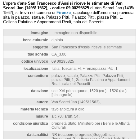
L'opera d'arte
San Francesco d'Assisi riceve le stimmate di Van
Scorel Jan (1495/ 1562), - codice 09 00295825
di Van Scorel Jan (1495/
1562), si trova nel comune di
Firenze
, capoluogo dell'omonima provincia
sita in palazzo, statale, Palazzo Pitti, Palazzo Pitti, piazza Pitti, 1,
Galleria Palatina e Appartamenti Reali, sala del Poccetti
immagine
- immagine non disponibile -
bene culturale
dipinto
soggetto
San Francesco d'Assisi riceve le stimmate
tipo scheda
OA_3.00
codice univoco
09 00295825
localizzazione
Italia, Toscana, FI, Firenzepiazza Pitti, 1
contenitore
palazzo, statale, Palazzo Pitti, Palazzo Pitti,
piazza Pitti, 1, Galleria Palatina e Appartamenti
Reali, sala del Poccetti
datazione
sec. XVI primo quarto; 1520 (ca.) - 1520 (ca.)
[bibliografia]
autore
Van Scorel Jan (1495/ 1562),
materia tecnica
tavola/ pittura a olio
misure
alt. 70, largh. 54,
condizione giuridica
proprietà Stato, Ministero per i Beni e le Attività
Culturali
dati analitici
NR (recupero pregresso)Soggetti sacri.
Personaggi: San Francesco d'Assisi; frate Elia.