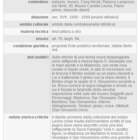
contenitore
palazzo, museo, Casa Alciati, Palazzo Langosco,
via Verdi, 30, Museo Camillo Leone, Piano
primo, deposito dipinti.
datazione
sec. XVII ; 1600 - 1699 [analisi stilistica]
ambito culturale
ambito Italia centrale(analisi stilistica)
materia tecnica
tela/ pittura a olio
misure
alt. 70, largh. 58,
condizione giuridica
proprietà Ente pubblico territoriale, Istituto Belle
Arti
dati analitici
Sullo sfondo di una tenda scura drappeggiata
sono raffigurati a mezza figura S. Giuseppe con
le mani giunte e la Madonna, con veste rosa
corallo e manto verde, in atto di circondare con
le braccia il Bimbo seduto su un piano davanti a
Lei e trattenente il globo con la mano destra. Il
Bimbo cinge le spalle di S. Giovannino accanto a
lui. Ricca cornice di legno intagliato e dorato su
cui è fissata la targhetta della vecchia
esposizione nelle sale del museo.Soggetti sacri.
Personaggi: Madonna; San Giuseppe; Gesù
Bambino; San Giovannino. Interno.
Abbigliamento. Simboli: globo; croce. Attributi:
(San Giovanni) croce.
notizie storico-critiche
Il dipinto proviene dalla collezione del notaio
Leone come risulta dall'inventario scritto di suo
pugno dove viene descritto come una tela
raffigurante la Sacra Famiglia "cioè n. quattro
figure, la Madonna col Bambino in braccio, S.
Giuseppe e San Giovannino entro una grande e