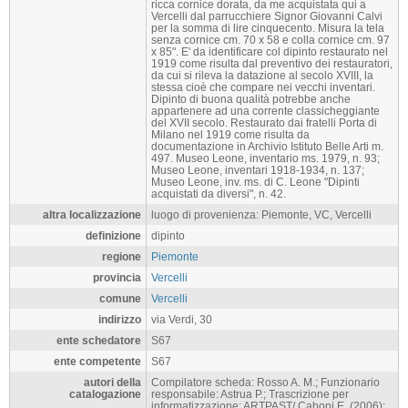
ricca cornice dorata, da me acquistata qui a
Vercelli dal parrucchiere Signor Giovanni Calvi
per la somma di lire cinquecento. Misura la tela
senza cornice cm. 70 x 58 e colla cornice cm. 97
x 85". E' da identificare col dipinto restaurato nel
1919 come risulta dal preventivo dei restauratori,
da cui si rileva la datazione al secolo XVIII, la
stessa cioè che compare nei vecchi inventari.
Dipinto di buona qualità potrebbe anche
appartenere ad una corrente classicheggiante
del XVII secolo. Restaurato dai fratelli Porta di
Milano nel 1919 come risulta da
documentazione in Archivio Istituto Belle Arti m.
497. Museo Leone, inventario ms. 1979, n. 93;
Museo Leone, inventari 1918-1934, n. 137;
Museo Leone, inv. ms. di C. Leone "Dipinti
acquistati da diversi", n. 42.
altra localizzazione
luogo di provenienza: Piemonte, VC, Vercelli
definizione
dipinto
regione
Piemonte
provincia
Vercelli
comune
Vercelli
indirizzo
via Verdi, 30
ente schedatore
S67
ente competente
S67
autori della
Compilatore scheda: Rosso A. M.; Funzionario
catalogazione
responsabile: Astrua P.; Trascrizione per
informatizzazione: ARTPAST/ Caboni E. (2006);