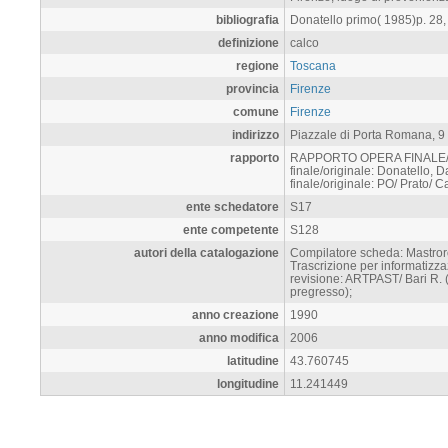
bibliografia
Donatello primo( 1985)p. 28,
definizione
calco
regione
Toscana
provincia
Firenze
comune
Firenze
indirizzo
Piazzale di Porta Romana, 9
rapporto
RAPPORTO OPERA FINALE/ORI
finale/originale: Donatello, D
finale/originale: PO/ Prato/ Ca
ente schedatore
S17
ente competente
S128
autori della catalogazione
Compilatore scheda: Mastroro
Trascrizione per informatizz
revisione: ARTPAST/ Bari R. 
pregresso);
anno creazione
1990
anno modifica
2006
latitudine
43.760745
longitudine
11.241449