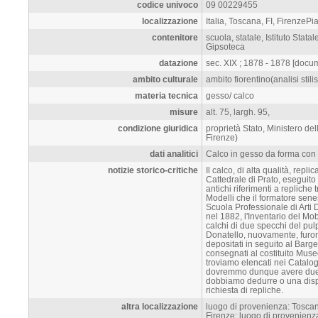
codice univoco
09 00229455
localizzazione
Italia, Toscana, FI, FirenzeP
contenitore
scuola, statale, Istituto Stat
Gipsoteca
datazione
sec. XIX ; 1878 - 1878 [docu
ambito culturale
ambito fiorentino(analisi stilis
materia tecnica
gesso/ calco
misure
alt. 75, largh. 95,
condizione giuridica
proprietà Stato, Ministero dell
Firenze)
dati analitici
Calco in gesso da forma con g
notizie storico-critiche
Il calco, di alta qualità, repli
Cattedrale di Prato, eseguito 
antichi riferimenti a repliche 
Modelli che il formatore sene
Scuola Professionale di Arti 
nel 1882, l'Inventario del Mob
calchi di due specchi del pulp
Donatello, nuovamente, furono
depositati in seguito al Barge
consegnati al costituito Museo
troviamo elencati nei Catalog
dovremmo dunque avere due o 
dobbiamo dedurre o una disp
richiesta di repliche.
altra localizzazione
luogo di provenienza: Toscana
Firenze; luogo di provenienza