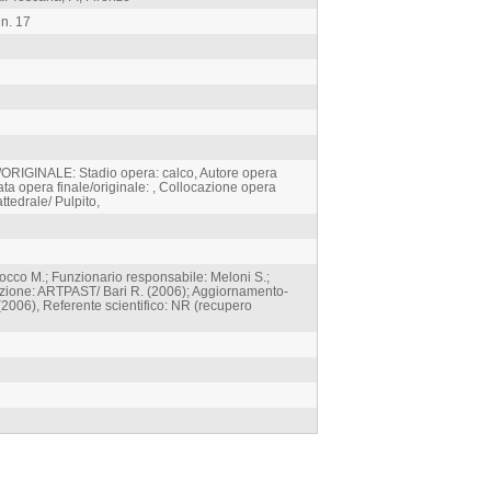
 n. 17
GINALE: Stadio opera: calco, Autore opera
ata opera finale/originale: , Collocazione opera
ttedrale/ Pulpito,
cco M.; Funzionario responsabile: Meloni S.;
azione: ARTPAST/ Bari R. (2006); Aggiornamento-
(2006), Referente scientifico: NR (recupero