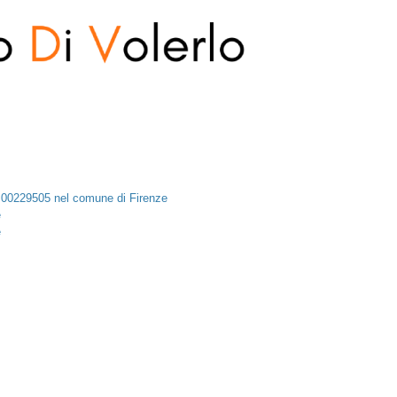
09 00229505 nel comune di Firenze
e
e