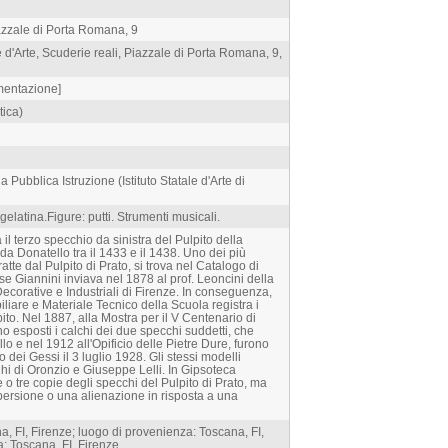
iazzale di Porta Romana, 9
ale d'Arte, Scuderie reali, Piazzale di Porta Romana, 9,
mentazione]
tica)
a Pubblica Istruzione (Istituto Statale d'Arte di
elatina.Figure: putti. Strumenti musicali.
ca il terzo specchio da sinistra del Pulpito della
da Donatello tra il 1433 e il 1438. Uno dei più
tratte dal Pulpito di Prato, si trova nel Catalogo di
se Giannini inviava nel 1878 al prof. Leoncini della
Decorative e Industriali di Firenze. In conseguenza,
iliare e Materiale Tecnico della Scuola registra i
ito. Nel 1887, alla Mostra per il V Centenario di
 esposti i calchi dei due specchi suddetti, che
llo e nel 1912 all'Opificio delle Pietre Dure, furono
 dei Gessi il 3 luglio 1928. Gli stessi modelli
hi di Oronzio e Giuseppe Lelli. In Gipsoteca
tre copie degli specchi del Pulpito di Prato, ma
ersione o una alienazione in risposta a una
, FI, Firenze; luogo di provenienza: Toscana, FI,
: Toscana, FI, Firenze