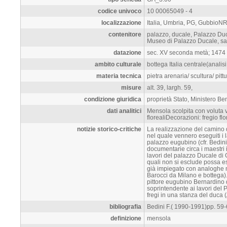
codice univoco
10 00065049 - 4
localizzazione
Italia, Umbria, PG, GubbioN
contenitore
palazzo, ducale, Palazzo Du
Museo di Palazzo Ducale, sa
datazione
sec. XV seconda metà; 1474 (c
ambito culturale
bottega Italia centrale(analisi 
materia tecnica
pietra arenaria/ scultura/ pitt
misure
alt. 39, largh. 59,
condizione giuridica
proprietà Stato, Ministero Ben
dati analitici
Mensola scolpita con voluta ve
florealiDecorazioni: fregio flo
notizie storico-critiche
La realizzazione del camino d
nel quale vennero eseguiti 
palazzo eugubino (cfr. Bedini
documentarie circa i maestri 
lavori del palazzo Ducale di G
quali non si esclude possa es
già impiegato con analoghe 
Barocci da Milano e bottega). 
pittore eugubino Bernardino 
soprintendente ai lavori del
fregi in una stanza del duca (
bibliografia
Bedini F.( 1990-1991)pp. 59
definizione
mensola