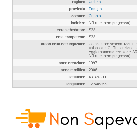
regione
Umbria
provincia
Perugia
comune
Gubbio
indirizzo
NR (recupero pregresso)
ente schedatore
S38
ente competente
S38
autori della catalogazione
Compilatore scheda: Mercurel
Valsassina C.; Trascrizione pe
Aggiornamento-revisione: ART
NR (recupero pregresso);
anno creazione
1997
anno modifica
2006
latitudine
43.330211
longitudine
12.546865