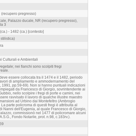
R (recupero pregresso)
cale, Palazzo ducale, NR (recupero pregresso),
la 3
a.) - 1482 (ca.) [contesto]
stilistica)
ura
i Culturali e Ambientali
getale; nei fianchi sono scolpiti fregi
reale.
eve essere collocata tra il 1474 e il 1482, periodo
i lavori di ampliamento e ammodernamento del
, 1991, pp.59-69). Non si hanno puntuali indicazioni
impiegati da Francesco di Giorgio, sovrintendente ai
ubbio, nello scolpire i fregi di porte e camini, nei
sere ravvisato il lavoro di qualche illustre maestro
mansioni ad Urbino dai Montefeltro (Ambrogio
La parte policroma di questi fregi è attribuita al
di Nanni dell'Eugenia, al quale Francesco di Giorgio,
 Palazzo, commissionò nel 1477 di policromare alcuni
A.S.G., Fondo Notarile, prot. n.98, c.183rv.).
-69