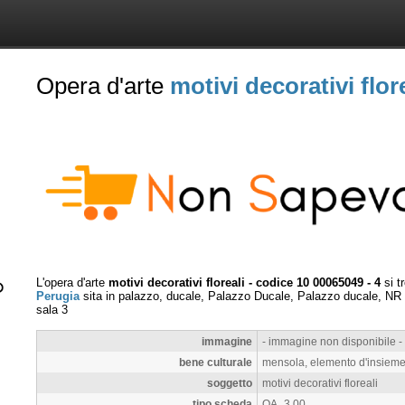
Opera d'arte
motivi decorativi flor
L'opera d'arte
motivi decorativi floreali - codice 10 00065049 - 4
si t
Perugia
sita in palazzo, ducale, Palazzo Ducale, Palazzo ducale, NR
sala 3
immagine
- immagine non disponibile -
bene culturale
mensola, elemento d'insieme, 
soggetto
motivi decorativi floreali
tipo scheda
OA_3.00