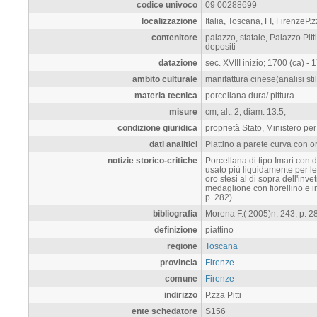
codice univoco
09 00288699
localizzazione
Italia, Toscana, FI, FirenzeP.zz
contenitore
palazzo, statale, Palazzo Pitti
depositi
datazione
sec. XVIII inizio; 1700 (ca) - 1
ambito culturale
manifattura cinese(analisi stil
materia tecnica
porcellana dura/ pittura
misure
cm, alt. 2, diam. 13.5,
condizione giuridica
proprietà Stato, Ministero per i
dati analitici
Piattino a parete curva con or
notizie storico-critiche
Porcellana di tipo Imari con d
usato più liquidamente per le
oro stesi al di sopra dell'inve
medaglione con fiorellino e in
p. 282).
bibliografia
Morena F.( 2005)n. 243, p. 2
definizione
piattino
regione
Toscana
provincia
Firenze
comune
Firenze
indirizzo
P.zza Pitti
ente schedatore
S156