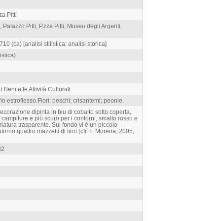
a Pitti
, Palazzo Pitti, P.zza Pitti, Museo degli Argenti,
710 (ca) [analisi stilistica; analisi storica]
istica)
 Beni e le Attività Culturali
lo estroflesso.Fiori: peschi; crisantemi; peonie.
ecorazione dipinta in blu di cobalto sotto coperta,
 campiture e più scuro per i contorni, smalto rosso e
triatura trasparente. Sul fondo vi è un piccolo
torno quattro mazzetti di fiori (cfr. F. Morena, 2005,
82