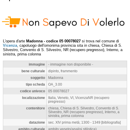
L'opera d'arte
Madonna - codice 05 00078027
si trova nel comune di
Vicenza
, capoluogo dell'omonima provincia sita in chiesa, Chiesa di S.
Silvestro, Convento di S. Silvestro, NR (recupero pregresso), Interno, a
sinistra, prima colonna
immagine
- immagine non disponibile -
bene culturale
dipinto, frammento
soggetto
Madonna
tipo scheda
OA_3.00
codice univoco
05 00078027
localizzazione
Italia, Veneto, VI, VicenzaNR (recupero
pregresso)
contenitore
chiesa, Chiesa di S. Silvestro, Convento di S.
Silvestro, NR (recupero pregresso), Interno, a
sinistra, prima colonna
datazione
sec. XIV prima metà; 1300 - 1349 [bibliografia]
ambito culturale
ambito veneto(analisi stilistica)