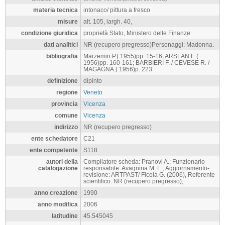
materia tecnica
intonaco/ pittura a fresco
misure
alt. 105, largh. 40,
condizione giuridica
proprietà Stato, Ministero delle Finanze
dati analitici
NR (recupero pregresso)Personaggi: Madonna.
bibliografia
Marzemin P.( 1955)pp. 15-16; ARSLAN E.(
1956)pp. 160-161; BARBIERI F. / CEVESE R. /
MAGAGNA.( 1956)p. 223
definizione
dipinto
regione
Veneto
provincia
Vicenza
comune
Vicenza
indirizzo
NR (recupero pregresso)
ente schedatore
C21
ente competente
S118
autori della
Compilatore scheda: Pranovi A.; Funzionario
catalogazione
responsabile: Avagnina M. E.; Aggiornamento-
revisione: ARTPAST/ Ficola G. (2006), Referente
scientifico: NR (recupero pregresso);
anno creazione
1990
anno modifica
2006
latitudine
45.545045