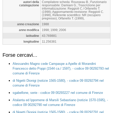
autori della
Compilatore scheda: Rousseau B.; Funzionario
catalogazione
responsabile: Damiani G.; Trascrizione per
informatizzazione: Reggioli C./ Orfanello T.
(1998); Aggiornamento-revisione: Reggioli C.
(1998), Referente scientifico: NR (recupero
pregresso); Orfanello T. (1999),
anno creazione
1988
anno modifica
1998; 1999; 2006
latitudine
43.769881
longitudine
11.256381
Forse cercavi...
Alessandro Magno cede Campaspe a Apelle di Morandini
Francesco detto Poppi (1544 ca./ 1597), - codice 09 00292793 nel
comune di Firenze
di Nigetti Dionigi (notizie 1565-1580), - codice 09 00292794 nel
comune di Firenze
sgabellone, serie - codice 09 00293227 nel comune di Firenze
Atalanta ed Ippomene di Marsili Sebastiano (notizie 1570-1595), -
codice 09 00292790 nel comune di Firenze
di Nigetti Dionigi (notizie 1565-1580), - codice 09 00292791 nel