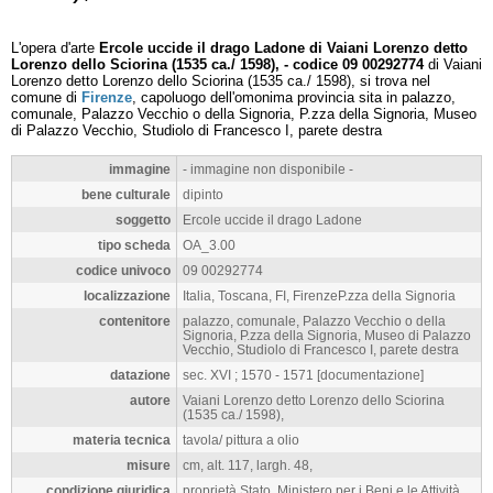
L'opera d'arte
Ercole uccide il drago Ladone di Vaiani Lorenzo detto
Lorenzo dello Sciorina (1535 ca./ 1598), - codice 09 00292774
di Vaiani
Lorenzo detto Lorenzo dello Sciorina (1535 ca./ 1598), si trova nel
comune di
Firenze
, capoluogo dell'omonima provincia sita in palazzo,
comunale, Palazzo Vecchio o della Signoria, P.zza della Signoria, Museo
di Palazzo Vecchio, Studiolo di Francesco I, parete destra
immagine
- immagine non disponibile -
bene culturale
dipinto
soggetto
Ercole uccide il drago Ladone
tipo scheda
OA_3.00
codice univoco
09 00292774
localizzazione
Italia, Toscana, FI, FirenzeP.zza della Signoria
contenitore
palazzo, comunale, Palazzo Vecchio o della
Signoria, P.zza della Signoria, Museo di Palazzo
Vecchio, Studiolo di Francesco I, parete destra
datazione
sec. XVI ; 1570 - 1571 [documentazione]
autore
Vaiani Lorenzo detto Lorenzo dello Sciorina
(1535 ca./ 1598),
materia tecnica
tavola/ pittura a olio
misure
cm, alt. 117, largh. 48,
condizione giuridica
proprietà Stato, Ministero per i Beni e le Attività