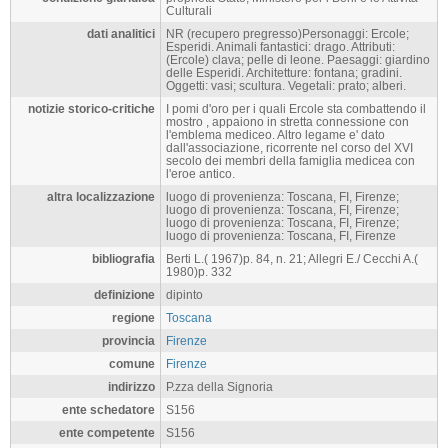
Culturali
dati analitici
NR (recupero pregresso)Personaggi: Ercole;
Esperidi. Animali fantastici: drago. Attributi:
(Ercole) clava; pelle di leone. Paesaggi: giardino
delle Esperidi. Architetture: fontana; gradini.
Oggetti: vasi; scultura. Vegetali: prato; alberi.
notizie storico-critiche
I pomi d'oro per i quali Ercole sta combattendo il
mostro , appaiono in stretta connessione con
l'emblema mediceo. Altro legame e' dato
dall'associazione, ricorrente nel corso del XVI
secolo dei membri della famiglia medicea con
l'eroe antico.
altra localizzazione
luogo di provenienza: Toscana, FI, Firenze;
luogo di provenienza: Toscana, FI, Firenze;
luogo di provenienza: Toscana, FI, Firenze;
luogo di provenienza: Toscana, FI, Firenze
bibliografia
Berti L.( 1967)p. 84, n. 21; Allegri E./ Cecchi A.(
1980)p. 332
definizione
dipinto
regione
Toscana
provincia
Firenze
comune
Firenze
indirizzo
P.zza della Signoria
ente schedatore
S156
ente competente
S156