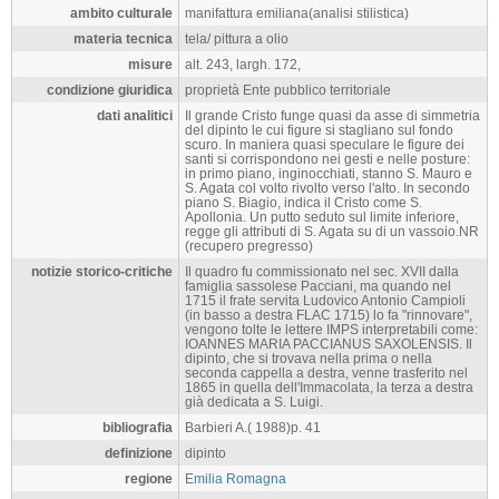
ambito culturale
manifattura emiliana(analisi stilistica)
materia tecnica
tela/ pittura a olio
misure
alt. 243, largh. 172,
condizione giuridica
proprietà Ente pubblico territoriale
dati analitici
Il grande Cristo funge quasi da asse di simmetria
del dipinto le cui figure si stagliano sul fondo
scuro. In maniera quasi speculare le figure dei
santi si corrispondono nei gesti e nelle posture:
in primo piano, inginocchiati, stanno S. Mauro e
S. Agata col volto rivolto verso l'alto. In secondo
piano S. Biagio, indica il Cristo come S.
Apollonia. Un putto seduto sul limite inferiore,
regge gli attributi di S. Agata su di un vassoio.NR
(recupero pregresso)
notizie storico-critiche
Il quadro fu commissionato nel sec. XVII dalla
famiglia sassolese Pacciani, ma quando nel
1715 il frate servita Ludovico Antonio Campioli
(in basso a destra FLAC 1715) lo fa "rinnovare",
vengono tolte le lettere IMPS interpretabili come:
IOANNES MARIA PACCIANUS SAXOLENSIS. Il
dipinto, che si trovava nella prima o nella
seconda cappella a destra, venne trasferito nel
1865 in quella dell'Immacolata, la terza a destra
già dedicata a S. Luigi.
bibliografia
Barbieri A.( 1988)p. 41
definizione
dipinto
regione
Emilia Romagna