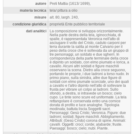
autore
Preti Mattia (1613/ 1699),
materia tecnica
tela/ pittura a olio
misure
alt. 80, largh. 240,
condizione giuridica
proprietà Ente pubblico territoriale
dati analitici
La composizione si sviluppa orizzontalmente.
Nella parte destra della tela, iginocchiata, di
spalle, è rappresentata Veronica nell'atto di
asciugare il volto del Cristo, caduto carponi per
terra durante la salita al monte Calvario per il
peso della croce che è sollevata da un gruppo di
tre personaggi, un soldato e due sgherri. In
corrispondenza della parte terminale della croce
è dipinto un soldato, con elmo piumato e lorica, a
cavallo. Alcuni altri soldati e figure maschili
osservano la scena. Dietro alla croce seguono,
portando le proprie, i due ladroni a torso nudo. In
primo piano, sulla sinistra, altre due figure di
soldati con elmo piumate scorciate, uno dei quali
a cavallo e l'altro dipinto nell'atto di sollevare la
frusta per vibrare un colpo ai ladroni. Sullo
sfondo, a destra, si intravede un bosco; cielo
cupo. Le tinte sono scure ed uniformate. La tela
rettangolare è conservata entro una cornice
dorata di profilo e luce analoghe. Tipologia
modinata; battuta liscia.Soggetti sacri.
Personaggi: Gesù Cristo; Veronica. Figure: due
ladroni; soldati; figure maschili. Abbigliamento.
Attributi: (Gesù Cristo) corona di spine. Animali:
cavalli. Oggetti: croci; corde; alabarde; fruste.
Paesaggi: bosco; cielo; nubi. Piante.