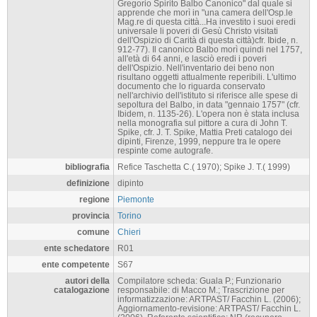
Gregorio Spirito Balbo Canonico" dal quale si
apprende che morì in "una camera dell'Osp.le
Mag.re di questa città...Ha investito i suoi eredi
universale li poveri di Gesù Christo visitati
dell'Ospizio di Carità di questa città)cfr. Ibide, n.
912-77). Il canonico Balbo morì quindi nel 1757,
all'età di 64 anni, e lasciò eredi i poveri
dell'Ospizio. Nell'inventario dei beno non
risultano oggetti attualmente reperibili. L'ultimo
documento che lo riguarda conservato
nell'archivio dell'istituto si riferisce alle spese di
sepoltura del Balbo, in data "gennaio 1757" (cfr.
Ibidem, n. 1135-26). L'opera non è stata inclusa
nella monografia sul pittore a cura di John T.
Spike, cfr. J. T. Spike, Mattia Preti catalogo dei
dipinti, Firenze, 1999, neppure tra le opere
respinte come autografe.
bibliografia
Refice Taschetta C.( 1970); Spike J. T.( 1999)
definizione
dipinto
regione
Piemonte
provincia
Torino
comune
Chieri
ente schedatore
R01
ente competente
S67
autori della
Compilatore scheda: Guala P.; Funzionario
catalogazione
responsabile: di Macco M.; Trascrizione per
informatizzazione: ARTPAST/ Facchin L. (2006);
Aggiornamento-revisione: ARTPAST/ Facchin L.