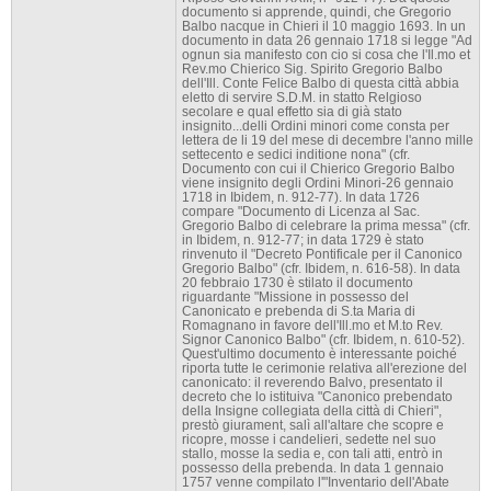
documento si apprende, quindi, che Gregorio
Balbo nacque in Chieri il 10 maggio 1693. In un
documento in data 26 gennaio 1718 si legge "Ad
ognun sia manifesto con cio si cosa che l'Il.mo et
Rev.mo Chierico Sig. Spirito Gregorio Balbo
dell'Ill. Conte Felice Balbo di questa città abbia
eletto di servire S.D.M. in statto Relgioso
secolare e qual effetto sia di già stato
insignito...delli Ordini minori come consta per
lettera de li 19 del mese di decembre l'anno mille
settecento e sedici inditione nona" (cfr.
Documento con cui il Chierico Gregorio Balbo
viene insignito degli Ordini Minori-26 gennaio
1718 in Ibidem, n. 912-77). In data 1726
compare "Documento di Licenza al Sac.
Gregorio Balbo di celebrare la prima messa" (cfr.
in Ibidem, n. 912-77; in data 1729 è stato
rinvenuto il "Decreto Pontificale per il Canonico
Gregorio Balbo" (cfr. Ibidem, n. 616-58). In data
20 febbraio 1730 è stilato il documento
riguardante "Missione in possesso del
Canonicato e prebenda di S.ta Maria di
Romagnano in favore dell'Ill.mo et M.to Rev.
Signor Canonico Balbo" (cfr. Ibidem, n. 610-52).
Quest'ultimo documento è interessante poiché
riporta tutte le cerimonie relativa all'erezione del
canonicato: il reverendo Balvo, presentato il
decreto che lo istituiva "Canonico prebendato
della Insigne collegiata della città di Chieri",
prestò giurament, salì all'altare che scopre e
ricopre, mosse i candelieri, sedette nel suo
stallo, mosse la sedia e, con tali atti, entrò in
possesso della prebenda. In data 1 gennaio
1757 venne compilato l'"Inventario dell'Abate