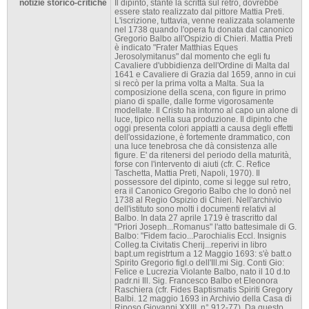
notizie storico-critiche
Il dipinto, stante la scritta sul retro, dovrebbe
essere stato realizzato dal pittore Mattia Preti.
L'iscrizione, tuttavia, venne realizzata solamente
nel 1738 quando l'opera fu donata dal canonico
Gregorio Balbo all'Ospizio di Chieri. Mattia Preti
è indicato "Frater Matthias Eques
Jerosolymitanus" dal momento che egli fu
Cavaliere d'ubbidienza dell'Ordine di Malta dal
1641 e Cavaliere di Grazia dal 1659, anno in cui
si recò per la prima volta a Malta. Sua la
composizione della scena, con figure in primo
piano di spalle, dalle forme vigorosamente
modellate. Il Cristo ha intorno al capo un alone di
luce, tipico nella sua produzione. Il dipinto che
oggi presenta colori appiatti a causa degli effetti
dell'ossidazione, è fortemente drammatico, con
una luce tenebrosa che dà consistenza alle
figure. E' da ritenersi del periodo della maturità,
forse con l'intervento di aiuti (cfr. C. Refice
Taschetta, Mattia Preti, Napoli, 1970). Il
possessore del dipinto, come si legge sul retro,
era il Canonico Gregorio Balbo che lo donò nel
1738 al Regio Ospizio di Chieri. Nell'archivio
dell'istituto sono molti i documenti relativi al
Balbo. In data 27 aprile 1719 è trascritto dal
"Priori Joseph...Romanus" l'atto battesimale di G.
Balbo: "Fidem facio...Parochialis Eccl. Insignis
Colleg.ta Civitatis Cherij...reperivi in libro
bapt.um registrtum a 12 Maggio 1693: s'è batt.o
Spirito Gregorio figl.o dell'Ill.mi Sig. Conti Gio:
Felice e Lucrezia Violante Balbo, nato il 10 d.to
padr.ni Ill. Sig. Francesco Balbo et Eleonora
Raschiera (cfr. Fides Baptismatis Spiriti Gregory
Balbi. 12 maggio 1693 in Archivio della Casa di
Riposo Giovanni XXIII, n° 912-77). Da questo