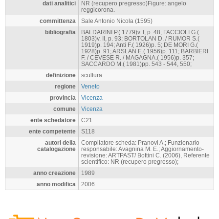
dati analitici
NR (recupero pregresso)Figure: angelo
reggicorona.
committenza
Sale Antonio Nicola (1595)
bibliografia
BALDARINI P.( 1779)v. I, p. 48; FACCIOLI G.(
1803)v. II, p. 93; BORTOLAN D. / RUMOR S.(
1919)p. 194; Anti F.( 1926)p. 5; DE MORI G.(
1928)p. 91; ARSLAN E.( 1956)p. 111; BARBIERI
F. / CEVESE R. / MAGAGNA.( 1956)p. 357;
SACCARDO M.( 1981)pp. 543 - 544, 550;
definizione
scultura
regione
Veneto
provincia
Vicenza
comune
Vicenza
ente schedatore
C21
ente competente
S118
autori della
Compilatore scheda: Pranovi A.; Funzionario
catalogazione
responsabile: Avagnina M. E.; Aggiornamento-
revisione: ARTPAST/ Bottini C. (2006), Referente
scientifico: NR (recupero pregresso);
anno creazione
1989
anno modifica
2006