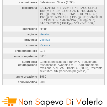
committenza
Sale Antonio Nicola (1595)
bibliografia
BALDARINI P.( 1779)v. I, p. 48; FACCIOLI G.(
1803)v. II, p. 93; BORTOLAN D. / RUMOR S.(
1919)p. 194; Anti F.( 1926)p. 5; DE MORI G.(
1928)p. 91; ARSLAN E.( 1956)p. 111; BARBIERI
F. / CEVESE R. / MAGAGNA.( 1956)p. 357;
SACCARDO M.( 1981)pp. 543 - 544, 550;
definizione
statua
regione
Veneto
provincia
Vicenza
comune
Vicenza
ente schedatore
C21
ente competente
S118
autori della
Compilatore scheda: Pranovi A.; Funzionario
catalogazione
responsabile: Avagnina M. E.; Aggiornamento-
revisione: ARTPAST/ Bottini C. (2006), Referente
scientifico: NR (recupero pregresso);
anno creazione
1989
anno modifica
2006