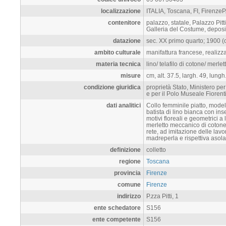
localizzazione
ITALIA, Toscana, FI, FirenzeP.z
contenitore
palazzo, statale, Palazzo Pitti
Galleria del Costume, deposit
datazione
sec. XX primo quarto; 1900 (ca)
ambito culturale
manifattura francese, realizzaz
materia tecnica
lino/ telafilo di cotone/ merl
misure
cm, alt. 37.5, largh. 49, lungh
condizione giuridica
proprietà Stato, Ministero per
e per il Polo Museale Fiorent
dati analitici
Collo femminile piatto, modell
batista di lino bianca con ins
motivi floreali e geometrici a
merletto meccanico di cotone,
rete, ad imitazione delle lavo
madreperla e rispettiva asola 
definizione
colletto
regione
Toscana
provincia
Firenze
comune
Firenze
indirizzo
P.zza Pitti, 1
ente schedatore
S156
ente competente
S156