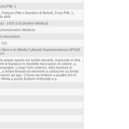
za Pitti, 1
, Palazzo Pitti e Giardino di Boboli, P.zza Pitti, 1,
o abiti
 - 1925 (ca) [analisi stilistica]
ione(analisi stilistica)
etto meccanico
. 112,
 i Beni e le Attività Culturali/ Soprintendenza SPSAE
ino
o ampio aperto sul centro davanti, realizzato in tela
erti di tramezzi in merletto meccanico di cotone, a
 losanghe. Lungo l'orlo esterno, altra bordura in
 a motivi floreali ed elementi a cartouche su fondo
razioni ad ago. Chiuso da bottone a quattro fori in
rifinita a punto festone rinforzato.n.p.