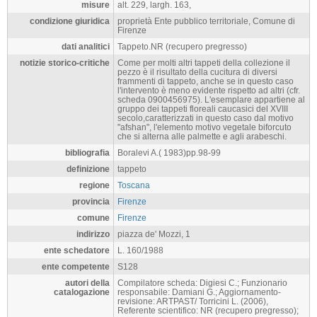
misure
alt. 229, largh. 163,
condizione giuridica
proprietà Ente pubblico territoriale, Comune di
Firenze
dati analitici
Tappeto.NR (recupero pregresso)
notizie storico-critiche
Come per molti altri tappeti della collezione il
pezzo è il risultato della cucitura di diversi
frammenti di tappeto, anche se in questo caso
l'intervento è meno evidente rispetto ad altri (cfr.
scheda 0900456975). L'esemplare appartiene al
gruppo dei tappeti floreali caucasici del XVIII
secolo,caratterizzati in questo caso dal motivo
"afshan", l'elemento motivo vegetale biforcuto
che si alterna alle palmette e agli arabeschi.
bibliografia
Boralevi A.( 1983)pp.98-99
definizione
tappeto
regione
Toscana
provincia
Firenze
comune
Firenze
indirizzo
piazza de' Mozzi, 1
ente schedatore
L. 160/1988
ente competente
S128
autori della
Compilatore scheda: Digiesi C.; Funzionario
catalogazione
responsabile: Damiani G.; Aggiornamento-
revisione: ARTPAST/ Torricini L. (2006),
Referente scientifico: NR (recupero pregresso);