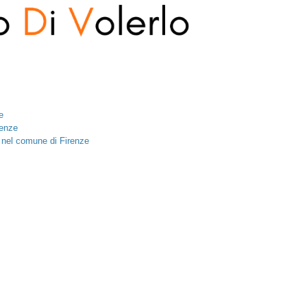
e
renze
 nel comune di Firenze