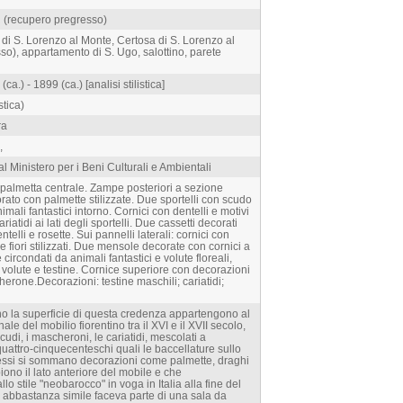
R (recupero pregresso)
 di S. Lorenzo al Monte, Certosa di S. Lorenzo al
o), appartamento di S. Ugo, salottino, parete
.) - 1899 (ca.) [analisi stilistica]
stica)
ra
,
l Ministero per i Beni Culturali e Ambientali
 palmetta centrale. Zampe posteriori a sezione
ato con palmette stilizzate. Due sportelli con scudo
imali fantastici intorno. Cornici con dentelli e motivi
riatidi ai lati degli sportelli. Due cassetti decorati
telli e rosette. Sui pannelli laterali: cornici con
i e fiori stilizzati. Due mensole decorate con cornici a
ircondati da animali fantastici e volute floreali,
volute e testine. Cornice superiore con decorazioni
erone.Decorazioni: testine maschili; cariatidi;
lano la superficie di questa credenza appartengono al
ale del mobilio fiorentino tra il XVI e il XVII secolo,
udi, i mascheroni, le cariatidi, mescolati a
 quattro-cinquecenteschi quali le baccellature sullo
essi si sommano decorazioni come palmette, draghi
iono il lato anteriore del mobile e che
llo stile "neobarocco" in voga in Italia alla fine del
abbastanza simile faceva parte di una sala da