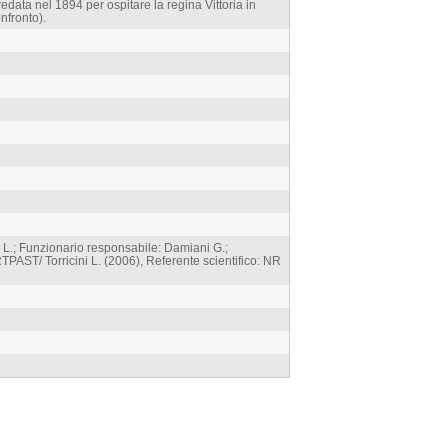
rredata nel 1894 per ospitare la regina Vittoria in
onfronto).
 L.; Funzionario responsabile: Damiani G.;
PAST/ Torricini L. (2006), Referente scientifico: NR