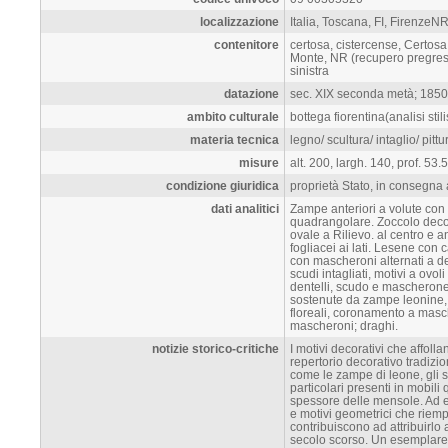
localizzazione
Italia, Toscana, FI, FirenzeN
contenitore
certosa, cistercense, Certosa
Monte, NR (recupero pregress
sinistra
datazione
sec. XIX seconda metà; 1850 (ca
ambito culturale
bottega fiorentina(analisi stili
materia tecnica
legno/ scultura/ intaglio/ pittu
misure
alt. 200, largh. 140, prof. 53.5
condizione giuridica
proprietà Stato, in consegna a
dati analitici
Zampe anteriori a volute con
quadrangolare. Zoccolo decor
ovale a Rilievo. al centro e an
fogliacei ai lati. Lesene con ca
con mascheroni alternati a den
scudi intagliati, motivi a ovol
dentelli, scudo e mascherone c
sostenute da zampe leonine, 
floreali, coronamento a masch
mascheroni; draghi.
notizie storico-critiche
I motivi decorativi che affol
repertorio decorativo tradizion
come le zampe di leone, gli sc
particolari presenti in mobili
spessore delle mensole. Ad 
e motivi geometrici che riemp
contribuiscono ad attribuirlo a
secolo scorso. Un esemplare 