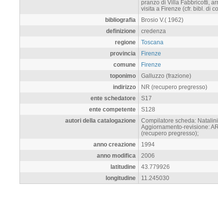
pranzo di Villa Fabbricotti, a
visita a Firenze (cfr. bibl. di c
bibliografia
Brosio V.( 1962)
definizione
credenza
regione
Toscana
provincia
Firenze
comune
Firenze
toponimo
Galluzzo (frazione)
indirizzo
NR (recupero pregresso)
ente schedatore
S17
ente competente
S128
autori della catalogazione
Compilatore scheda: Natalini
Aggiornamento-revisione: ART
(recupero pregresso);
anno creazione
1994
anno modifica
2006
latitudine
43.779926
longitudine
11.245030