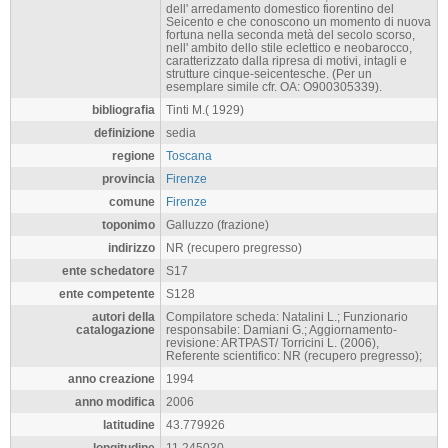
dell' arredamento domestico fiorentino del
Seicento e che conoscono un momento di nuova
fortuna nella seconda metà del secolo scorso,
nell' ambito dello stile eclettico e neobarocco,
caratterizzato dalla ripresa di motivi, intagli e
strutture cinque-seicentesche. (Per un
esemplare simile cfr. OA: O900305339).
bibliografia
Tinti M.( 1929)
definizione
sedia
regione
Toscana
provincia
Firenze
comune
Firenze
toponimo
Galluzzo (frazione)
indirizzo
NR (recupero pregresso)
ente schedatore
S17
ente competente
S128
autori della
Compilatore scheda: Natalini L.; Funzionario
catalogazione
responsabile: Damiani G.; Aggiornamento-
revisione: ARTPAST/ Torricini L. (2006),
Referente scientifico: NR (recupero pregresso);
anno creazione
1994
anno modifica
2006
latitudine
43.779926
longitudine
11.245030