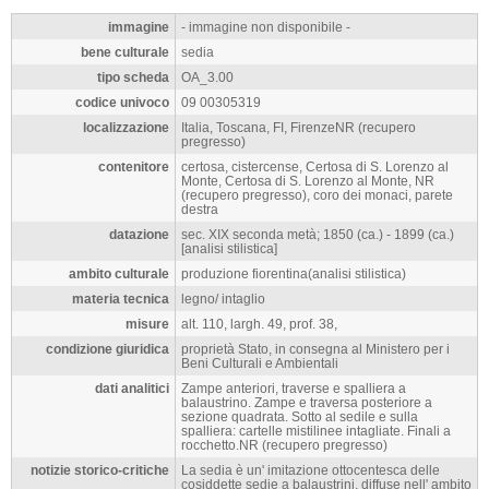
immagine
- immagine non disponibile -
bene culturale
sedia
tipo scheda
OA_3.00
codice univoco
09 00305319
localizzazione
Italia, Toscana, FI, FirenzeNR (recupero
pregresso)
contenitore
certosa, cistercense, Certosa di S. Lorenzo al
Monte, Certosa di S. Lorenzo al Monte, NR
(recupero pregresso), coro dei monaci, parete
destra
datazione
sec. XIX seconda metà; 1850 (ca.) - 1899 (ca.)
[analisi stilistica]
ambito culturale
produzione fiorentina(analisi stilistica)
materia tecnica
legno/ intaglio
misure
alt. 110, largh. 49, prof. 38,
condizione giuridica
proprietà Stato, in consegna al Ministero per i
Beni Culturali e Ambientali
dati analitici
Zampe anteriori, traverse e spalliera a
balaustrino. Zampe e traversa posteriore a
sezione quadrata. Sotto al sedile e sulla
spalliera: cartelle mistilinee intagliate. Finali a
rocchetto.NR (recupero pregresso)
notizie storico-critiche
La sedia è un' imitazione ottocentesca delle
cosiddette sedie a balaustrini, diffuse nell' ambito