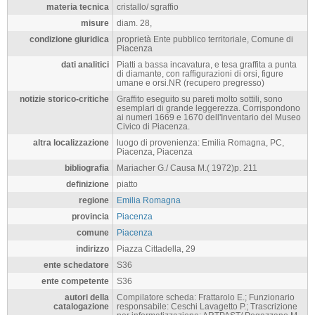
materia tecnica
cristallo/ sgraffio
misure
diam. 28,
condizione giuridica
proprietà Ente pubblico territoriale, Comune di
Piacenza
dati analitici
Piatti a bassa incavatura, e tesa graffita a punta
di diamante, con raffigurazioni di orsi, figure
umane e orsi.NR (recupero pregresso)
notizie storico-critiche
Graffito eseguito su pareti molto sottili, sono
esemplari di grande leggerezza. Corrispondono
ai numeri 1669 e 1670 dell'Inventario del Museo
Civico di Piacenza.
altra localizzazione
luogo di provenienza: Emilia Romagna, PC,
Piacenza, Piacenza
bibliografia
Mariacher G./ Causa M.( 1972)p. 211
definizione
piatto
regione
Emilia Romagna
provincia
Piacenza
comune
Piacenza
indirizzo
Piazza Cittadella, 29
ente schedatore
S36
ente competente
S36
autori della
Compilatore scheda: Frattarolo E.; Funzionario
catalogazione
responsabile: Ceschi Lavagetto P.; Trascrizione