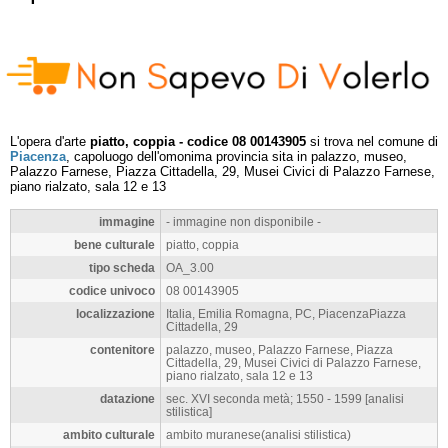
L'opera d'arte
piatto, coppia - codice 08 00143905
si trova nel comune di
Piacenza
, capoluogo dell'omonima provincia sita in palazzo, museo,
Palazzo Farnese, Piazza Cittadella, 29, Musei Civici di Palazzo Farnese,
piano rialzato, sala 12 e 13
immagine
- immagine non disponibile -
bene culturale
piatto, coppia
tipo scheda
OA_3.00
codice univoco
08 00143905
localizzazione
Italia, Emilia Romagna, PC, PiacenzaPiazza
Cittadella, 29
contenitore
palazzo, museo, Palazzo Farnese, Piazza
Cittadella, 29, Musei Civici di Palazzo Farnese,
piano rialzato, sala 12 e 13
datazione
sec. XVI seconda metà; 1550 - 1599 [analisi
stilistica]
ambito culturale
ambito muranese(analisi stilistica)