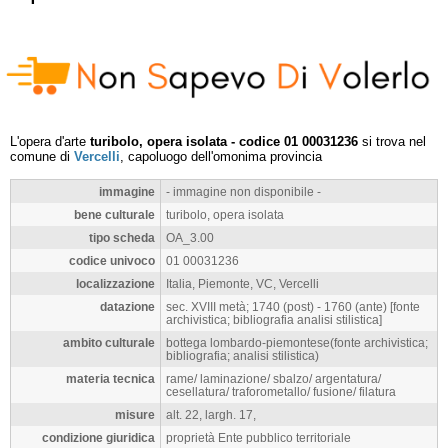
L'opera d'arte
turibolo, opera isolata - codice 01 00031236
si trova nel
comune di
Vercelli
, capoluogo dell'omonima provincia
immagine
- immagine non disponibile -
bene culturale
turibolo, opera isolata
tipo scheda
OA_3.00
codice univoco
01 00031236
localizzazione
Italia, Piemonte, VC, Vercelli
datazione
sec. XVIII metà; 1740 (post) - 1760 (ante) [fonte
archivistica; bibliografia analisi stilistica]
ambito culturale
bottega lombardo-piemontese(fonte archivistica;
bibliografia; analisi stilistica)
materia tecnica
rame/ laminazione/ sbalzo/ argentatura/
cesellatura/ traforometallo/ fusione/ filatura
misure
alt. 22, largh. 17,
condizione giuridica
proprietà Ente pubblico territoriale