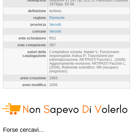
bibliografia
Gilardoni V.( 1977)p. 313; S. Francesco Cassine(
1979)pp. 55-56
definizione
turibolo
regione
Piemonte
provincia
Vercelli
comune
Vercelli
ente schedatore
R01
ente competente
S67
autori della
Compilatore scheda: Natale V.; Funzionario
catalogazione
responsabile: Astrua P.; Trascrizione per
informatizzazione: ARTPAST/ Facchin L. (2006);
Aggiornamento-revisione: ARTPAST/ Facchin L.
(2006), Referente scientifico: NR (recupero
pregresso);
anno creazione
1983
anno modifica
2006
Forse cercavi...