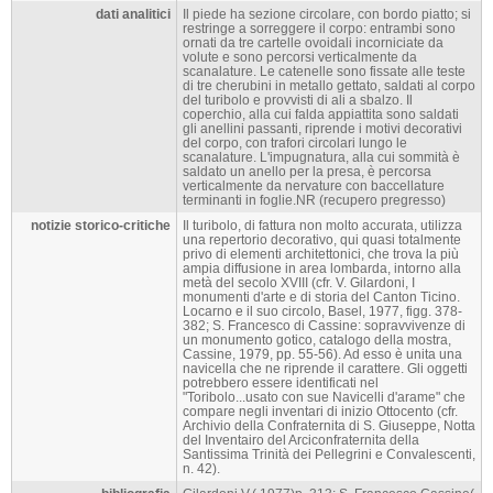
dati analitici
Il piede ha sezione circolare, con bordo piatto; si
restringe a sorreggere il corpo: entrambi sono
ornati da tre cartelle ovoidali incorniciate da
volute e sono percorsi verticalmente da
scanalature. Le catenelle sono fissate alle teste
di tre cherubini in metallo gettato, saldati al corpo
del turibolo e provvisti di ali a sbalzo. Il
coperchio, alla cui falda appiattita sono saldati
gli anellini passanti, riprende i motivi decorativi
del corpo, con trafori circolari lungo le
scanalature. L'impugnatura, alla cui sommità è
saldato un anello per la presa, è percorsa
verticalmente da nervature con baccellature
terminanti in foglie.NR (recupero pregresso)
notizie storico-critiche
Il turibolo, di fattura non molto accurata, utilizza
una repertorio decorativo, qui quasi totalmente
privo di elementi architettonici, che trova la più
ampia diffusione in area lombarda, intorno alla
metà del secolo XVIII (cfr. V. Gilardoni, I
monumenti d'arte e di storia del Canton Ticino.
Locarno e il suo circolo, Basel, 1977, figg. 378-
382; S. Francesco di Cassine: sopravvivenze di
un monumento gotico, catalogo della mostra,
Cassine, 1979, pp. 55-56). Ad esso è unita una
navicella che ne riprende il carattere. Gli oggetti
potrebbero essere identificati nel
"Toribolo...usato con sue Navicelli d'arame" che
compare negli inventari di inizio Ottocento (cfr.
Archivio della Confraternita di S. Giuseppe, Notta
del Inventairo del Arciconfraternita della
Santissima Trinità dei Pellegrini e Convalescenti,
n. 42).