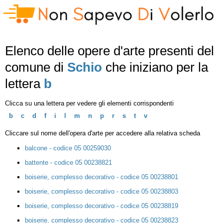
Elenco delle opere d'arte presenti del
comune di
Schio
che iniziano per la
lettera
b
Clicca su una lettera per vedere gli elementi corrispondenti
b
c
d
f
i
l
m
n
p
r
s
t
v
Cliccare sul nome dell'opera d'arte per accedere alla relativa scheda
balcone - codice 05 00259030
battente - codice 05 00238821
boiserie, complesso decorativo - codice 05 00238801
boiserie, complesso decorativo - codice 05 00238803
boiserie, complesso decorativo - codice 05 00238819
boiserie, complesso decorativo - codice 05 00238823