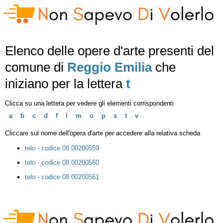
Elenco delle opere d'arte presenti del
comune di
Reggio Emilia
che
iniziano per la lettera
t
Clicca su una lettera per vedere gli elementi corrispondenti
a
b
c
d
f
l
m
o
p
s
t
v
Cliccare sul nome dell'opera d'arte per accedere alla relativa scheda
telo - codice 08 00200559
telo - codice 08 00200560
telo - codice 08 00200561