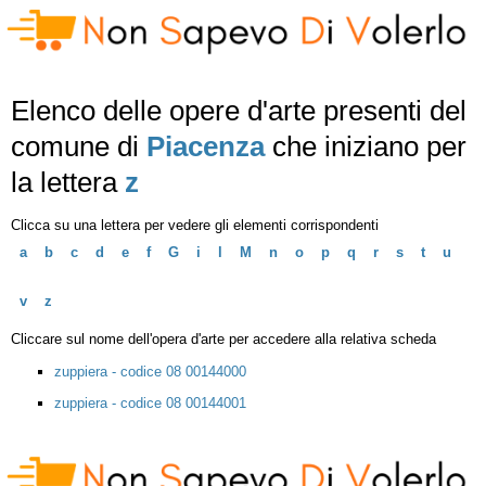
Elenco delle opere d'arte presenti del
comune di
Piacenza
che iniziano per
la lettera
z
Clicca su una lettera per vedere gli elementi corrispondenti
a
b
c
d
e
f
G
i
l
M
n
o
p
q
r
s
t
u
v
z
Cliccare sul nome dell'opera d'arte per accedere alla relativa scheda
zuppiera - codice 08 00144000
zuppiera - codice 08 00144001