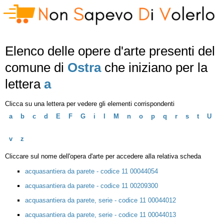
Elenco delle opere d'arte presenti del
comune di
Ostra
che iniziano per la
lettera
a
Clicca su una lettera per vedere gli elementi corrispondenti
a
b
c
d
E
F
G
i
l
M
n
o
p
q
r
s
t
U
v
z
Cliccare sul nome dell'opera d'arte per accedere alla relativa scheda
acquasantiera da parete - codice 11 00044054
acquasantiera da parete - codice 11 00209300
acquasantiera da parete, serie - codice 11 00044012
acquasantiera da parete, serie - codice 11 00044013