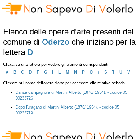
Elenco delle opere d'arte presenti del
comune di
Oderzo
che iniziano per la
lettera
D
Clicca su una lettera per vedere gli elementi corrispondenti
A
B
C
D
F
G
I
L
M
N
P
Q
r
S
T
U
V
Cliccare sul nome dell'opera d'arte per accedere alla relativa scheda
Danza campagnola di Martini Alberto (1876/ 1954), - codice 05
00233726
Dopo l'uragano di Martini Alberto (1876/ 1954), - codice 05
00233719