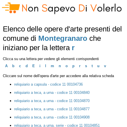
Elenco delle opere d'arte presenti del
comune di
Montegranaro
che
iniziano per la lettera
r
Clicca su una lettera per vedere gli elementi corrispondenti
A
b
c
d
E
i
l
m
n
o
p
r
s
t
u
v
Cliccare sul nome dell'opera d'arte per accedere alla relativa scheda
reliquiario a capsula - codice 11 00104736
reliquiario a teca, a urna - codice 11 00104840
reliquiario a teca, a urna - codice 11 00104870
reliquiario a teca, a urna - codice 11 00104877
reliquiario a teca, a urna - codice 11 00104908
reliquiario a teca, a urna, serie - codice 11 00104851