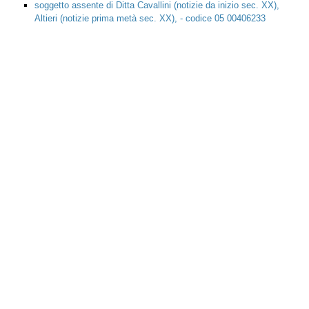
Elenco delle opere d'arte presenti del
comune di
Isola Vicentina
Cliccare sul nome dell'opera d'arte per accedere alla relativa scheda
soggetto assente di Ditta Cavallini (notizie da inizio sec. XX),
Altieri (notizie prima metà sec. XX), - codice 05 00406233