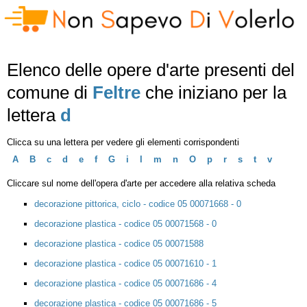
Elenco delle opere d'arte presenti del
comune di
Feltre
che iniziano per la
lettera
d
Clicca su una lettera per vedere gli elementi corrispondenti
A
B
c
d
e
f
G
i
l
m
n
O
p
r
s
t
v
Cliccare sul nome dell'opera d'arte per accedere alla relativa scheda
decorazione pittorica, ciclo - codice 05 00071668 - 0
decorazione plastica - codice 05 00071568 - 0
decorazione plastica - codice 05 00071588
decorazione plastica - codice 05 00071610 - 1
decorazione plastica - codice 05 00071686 - 4
decorazione plastica - codice 05 00071686 - 5