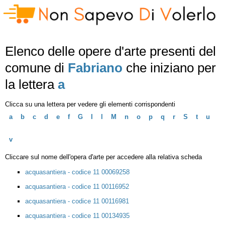
Elenco delle opere d'arte presenti del
comune di
Fabriano
che iniziano per
la lettera
a
Clicca su una lettera per vedere gli elementi corrispondenti
a
b
c
d
e
f
G
I
l
M
n
o
p
q
r
S
t
u
v
Cliccare sul nome dell'opera d'arte per accedere alla relativa scheda
acquasantiera - codice 11 00069258
acquasantiera - codice 11 00116952
acquasantiera - codice 11 00116981
acquasantiera - codice 11 00134935