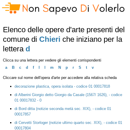
Elenco delle opere d'arte presenti del
comune di
Chieri
che iniziano per la
lettera
d
Clicca su una lettera per vedere gli elementi corrispondenti
a
B
c
d
f
I
l
m
N
p
r
S
t
v
Cliccare sul nome dell'opera d'arte per accedere alla relativa scheda
decorazione plastica, opera isolata - codice 01 00017818
di Alberini Giorgio detto Giorgio da Casale (1567/ 1626), - codice
01 00017832 - 0
di Bord ditta (notizie seconda metà sec. XIX), - codice 01
00017857
di Cervetti Storloger (notizie ultimo quarto sec. XIX), - codice 01
00017804