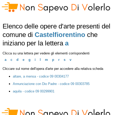
Elenco delle opere d'arte presenti del
comune di
Castelfiorentino
che
iniziano per la lettera
a
Clicca su una lettera per vedere gli elementi corrispondenti
a
c
d
e
g
i
l
m
p
r
s
v
Cliccare sul nome dell'opera d'arte per accedere alla relativa scheda
altare, a mensa - codice 09 00304177
Annunciazione con Dio Padre - codice 09 00303785
aquila - codice 09 00299901