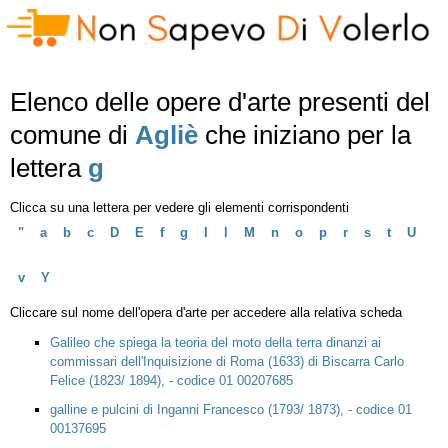
Elenco delle opere d'arte presenti del
comune di
Agliè
che iniziano per la
lettera
g
Clicca su una lettera per vedere gli elementi corrispondenti
"
a
b
c
D
E
f
g
I
l
M
n
o
p
r
s
t
U
v
Y
Cliccare sul nome dell'opera d'arte per accedere alla relativa scheda
Galileo che spiega la teoria del moto della terra dinanzi ai
commissari dell'Inquisizione di Roma (1633) di Biscarra Carlo
Felice (1823/ 1894), - codice 01 00207685
galline e pulcini di Inganni Francesco (1793/ 1873), - codice 01
00137695